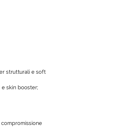
ler strutturali e soft
i e skin booster;
ni; compromissione