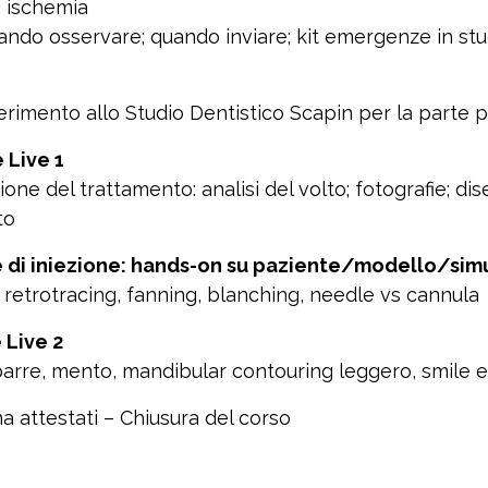
i ischemia
quando osservare; quando inviare; kit emergenze in stu
erimento allo Studio Dentistico Scapin per la parte p
 Live 1
zione del trattamento
: analisi del volto; fotografie; d
to
 di iniezione: hands-on su paziente/modello/simu
, retrotracing, fanning, blanching, needle vs cannula
 Live 2
 barre, mento, mandibular contouring leggero, smil
 attestati – Chiusura del corso