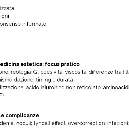
izzata
ioni
 consenso informato
medicina estetica: focus pratico
one; reologia: G′, coesività, viscosità; differenze tra fil
ismo d’azione; timing e durata
lizzazione
: acido ialuronico non reticolato; aminoacid
F)
le complicanze
edema, noduli; tyndall effect; overcorrection; infezio