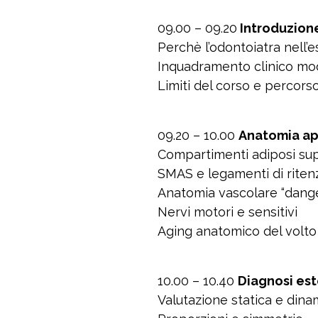
09.00 – 09.20
Introduzion
Perchè l’odontoiatra nell’e
Inquadramento clinico mod
Limiti del corso e percor
09.20 – 10.00
Anatomia app
Compartimenti adiposi supe
SMAS e legamenti di riten
Anatomia vascolare “dang
Nervi motori e sensitivi
Aging anatomico del volto
10.00 – 10.40
Diagnosi est
Valutazione statica e dina