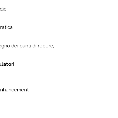
dio
ratica
isegno dei punti di repere;
latori
e enhancement