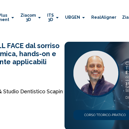
Plus
Ziacom
ITS
UBGEN
RealAligner
Zi
ment
3D
3D
 FACE dal sorriso
omica, hands-on e
te applicabili
 Studio Dentistico Scapin