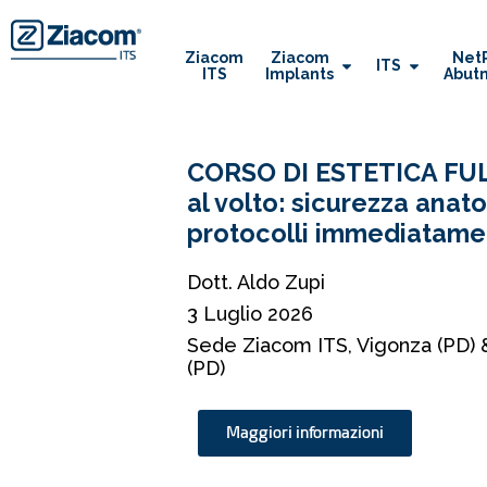
Ziacom
Ziacom
Net
ITS
ITS
Implants
Abut
CORSO DI ESTETICA FULL
al volto: sicurezza anat
protocolli immediatamen
Dott. Aldo Zupi
3 Luglio 2026
Sede Ziacom ITS, Vigonza (PD) &
(PD)
Maggiori informazioni