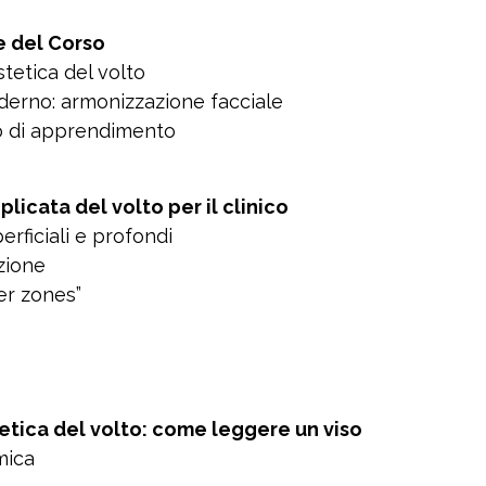
e del Corso
stetica del volto
erno: armonizzazione facciale
so di apprendimento
licata del volto per il clinico
rficiali e profondi
zione
er zones”
etica del volto: come leggere un viso
mica