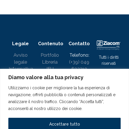
Legale
Contenuto
Contatto
Avviso
Portfolio
Telefono:
Tutti i diritti
legale
Libreria
(+39) 049
riservati
Informativa
IFU
603310
sulla
ESG
Email:
Diamo valore alla tua privacy
privacy
info@ziacom.it
Utilizziamo i cookie per migliorare la tua esperienza di
Avviso sui
canale
Contattaci
etico
navigazione, offrirti pubblicità o contenuti personalizzati e
cookie
Unisciti a
analizzare il nostro traffico. Cliccando “Accetta tutti”,
Termini e
noi
acconsenti al nostro utilizzo dei cookie.
condizioni
Politica di
qualità e
Accettare tutto